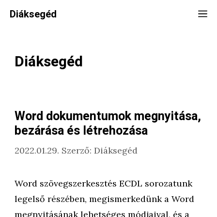
Kilépés
Diáksegéd
M
a
tartalomba
Diáksegéd
Word dokumentumok megnyitása,
bezárása és létrehozása
2022.01.29.
Szerző:
Diáksegéd
Word szövegszerkesztés ECDL sorozatunk
legelső részében, megismerkedünk a Word
megnyitásának lehetséges módjaival, és a